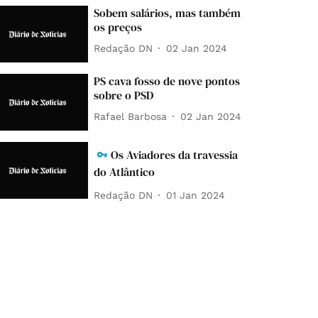
Sobem salários, mas também
os preços
Redação DN
02 Jan 2024
PS cava fosso de nove pontos
sobre o PSD
Rafael Barbosa
02 Jan 2024
Os Aviadores da travessia
do Atlântico
Redação DN
01 Jan 2024