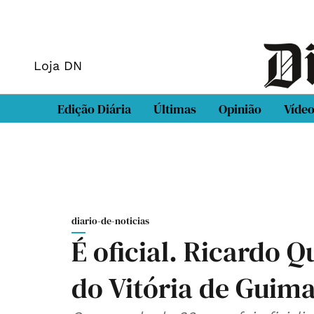
Loja DN
Edição Diária
Últimas
Opinião
Víde
diario-de-noticias
É oficial. Ricardo 
do Vitória de Guim