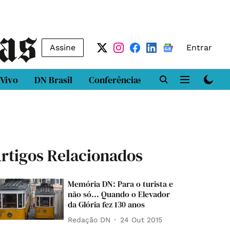
Assine
Entrar
 Vivo
DN Brasil
Conferências
DN LAB
Class
rtigos Relacionados
Memória DN: Para o turista e
não só... Quando o Elevador
da Glória fez 130 anos
Redação DN
24 Out 2015