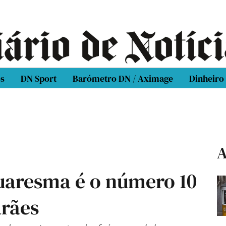
os
DN Sport
Barómetro DN / Aximage
Dinheiro
A
Quaresma é o número 10
arães