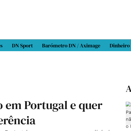
os
DN Sport
Barómetro DN / Aximage
Dinheiro
A
o em Portugal e quer
erência