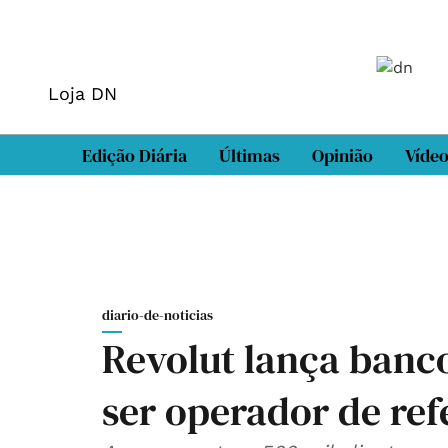
Loja DN
Edição Diária
Últimas
Opinião
Víde
diario-de-noticias
Revolut lança banc
ser operador de ref