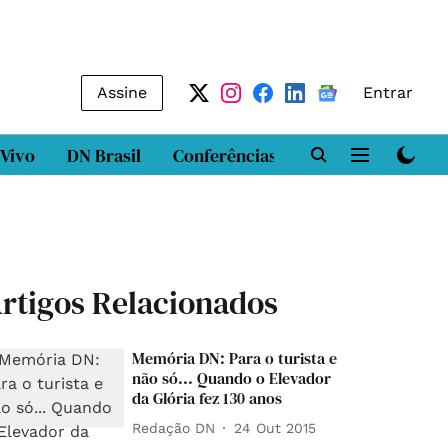
Assine
Entrar
 Vivo
DN Brasil
Conferências
DN LAB
Class
rtigos Relacionados
Memória DN: Para o turista e
não só... Quando o Elevador
da Glória fez 130 anos
Redação DN
24 Out 2015