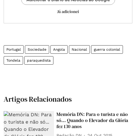
Já adicionei
Portugal
Sociedade
Angola
Nacional
guerra colonial
Tondela
paraquedista
Artigos Relacionados
Memória DN: Para o turista e não
só... Quando o Elevador da Glória
fez 130 anos
Redação DN
24 Out 2015