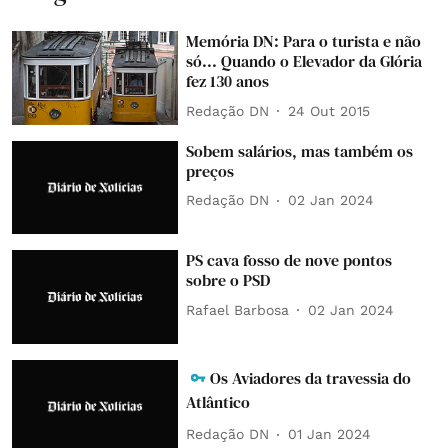
Memória DN: Para o turista e não
só... Quando o Elevador da Glória
fez 130 anos
Redação DN
24 Out 2015
Sobem salários, mas também os
preços
Redação DN
02 Jan 2024
PS cava fosso de nove pontos
sobre o PSD
Rafael Barbosa
02 Jan 2024
Os Aviadores da travessia do
Atlântico
Redação DN
01 Jan 2024