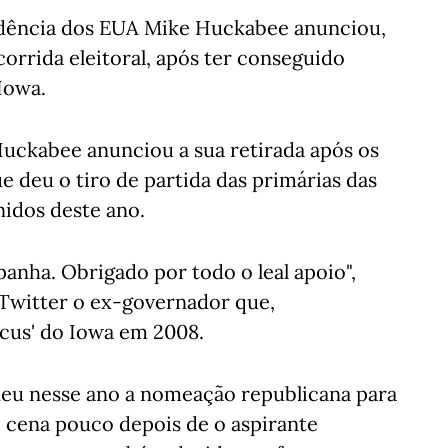
idência dos EUA Mike Huckabee anunciou,
corrida eleitoral, após ter conseguido
Iowa.
uckabee anunciou a sua retirada após os
e deu o tiro de partida das primárias das
nidos deste ano.
anha. Obrigado por todo o leal apoio",
 Twitter o ex-governador que,
ucus' do Iowa em 2008.
deu nesse ano a nomeação republicana para
e cena pouco depois de o aspirante