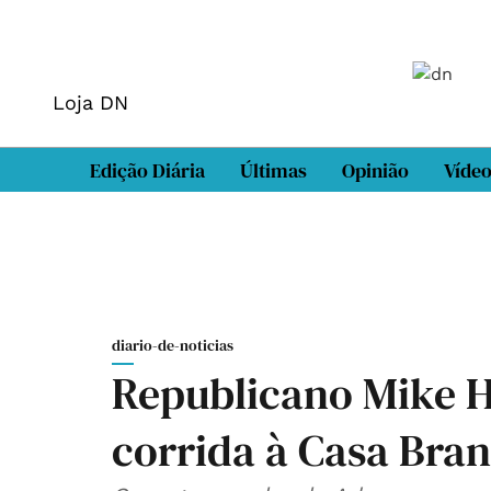
Loja DN
Edição Diária
Últimas
Opinião
Víde
diario-de-noticias
Republicano Mike 
corrida à Casa Bra