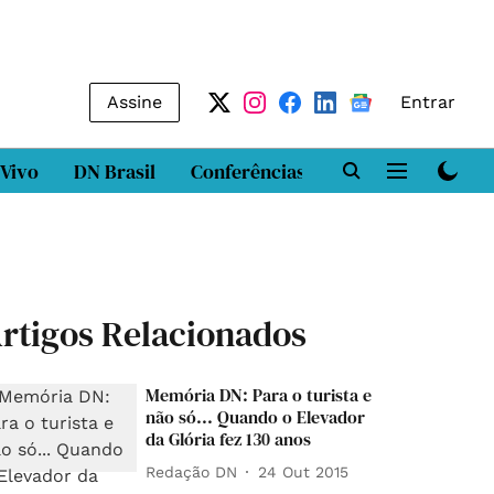
Assine
Entrar
 Vivo
DN Brasil
Conferências
DN LAB
Class
rtigos Relacionados
Memória DN: Para o turista e
não só... Quando o Elevador
da Glória fez 130 anos
Redação DN
24 Out 2015