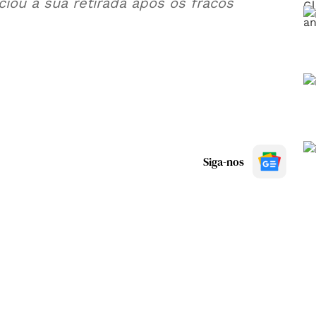
iou a sua retirada após os fracos
Siga-nos