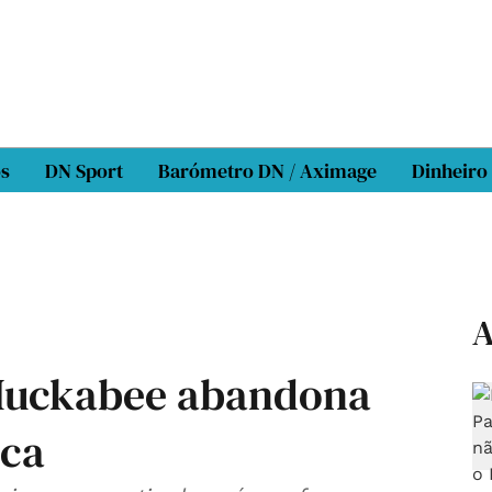
os
DN Sport
Barómetro DN / Aximage
Dinheiro
A
Huckabee abandona
nca