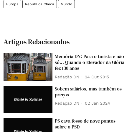
Europa
República Checa
Mundo
Artigos Relacionados
Memória DN: Para o turista e não
só... Quando o Elevador da Glória
fez 130 anos
Redação DN
24 Out 2015
Sobem salários, mas também os
preços
Redação DN
02 Jan 2024
PS cava fosso de nove pontos
sobre o PSD