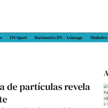
os
DN Sport
Barómetro DN / Aximage
Dinheiro
A
 de partículas revela
te