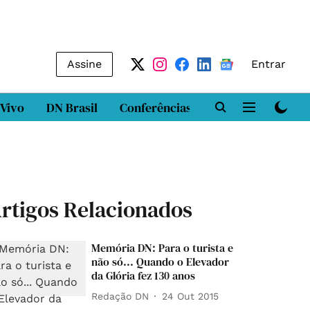
Assine
Entrar
 Vivo
DN Brasil
Conferências
DN LAB
Class
rtigos Relacionados
Memória DN: Para o turista e
não só... Quando o Elevador
da Glória fez 130 anos
Redação DN
24 Out 2015