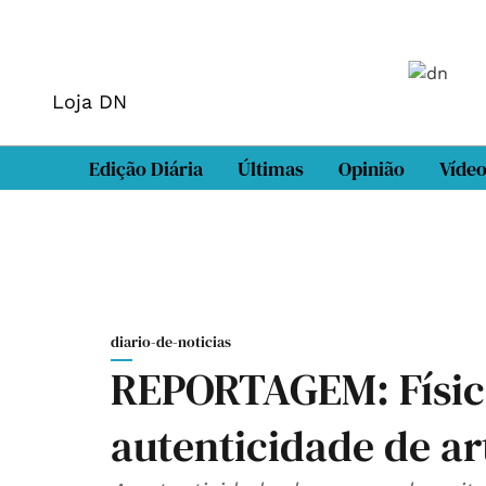
Loja DN
Edição Diária
Últimas
Opinião
Víde
diario-de-noticias
REPORTAGEM: Física
autenticidade de ar