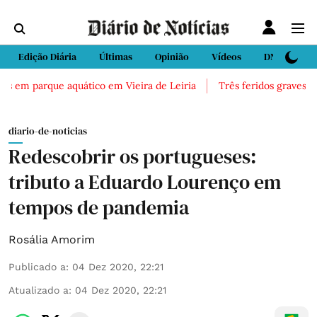
Edição Diária
Últimas
Opinião
Vídeos
DN Sport
s em parque aquático em Vieira de Leiria
Três feridos graves após
diario-de-noticias
Redescobrir os portugueses:
tributo a Eduardo Lourenço em
tempos de pandemia
Rosália Amorim
Publicado a
:
04 Dez 2020, 22:21
Atualizado a
:
04 Dez 2020, 22:21