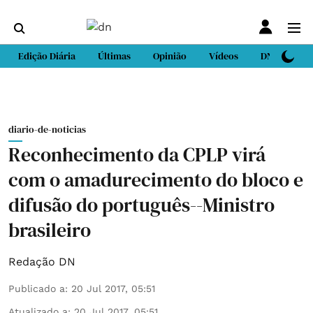
Edição Diária
Últimas
Opinião
Vídeos
DN Sport
diario-de-noticias
Reconhecimento da CPLP virá
com o amadurecimento do bloco e
difusão do português--Ministro
brasileiro
Redação DN
Publicado a
:
20 Jul 2017, 05:51
Atualizado a
:
20 Jul 2017, 05:51