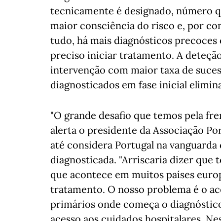
tecnicamente é designado, número 
maior consciência do risco e, por co
tudo, há mais diagnósticos precoces
preciso iniciar tratamento. A deteç
intervenção com maior taxa de suce
diagnosticados em fase inicial elimi
"O grande desafio que temos pela fren
alerta o presidente da Associação P
até considera Portugal na vanguard
diagnosticada. "Arriscaria dizer qu
que acontece em muitos países europ
tratamento. O nosso problema é o ac
primários onde começa o diagnóstico
acesso aos cuidados hospitalares. Ne