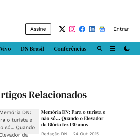
Assine
Entrar
 Vivo
DN Brasil
Conferências
DN LAB
Class
rtigos Relacionados
Memória DN: Para o turista e
não só... Quando o Elevador
da Glória fez 130 anos
Redação DN
24 Out 2015