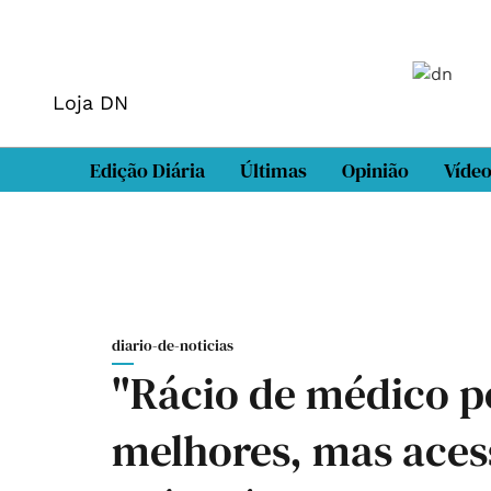
Loja DN
Edição Diária
Últimas
Opinião
Víde
diario-de-noticias
"Rácio de médico p
melhores, mas aces