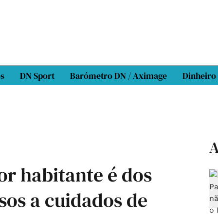
os
DN Sport
Barómetro DN / Aximage
Dinheiro
A
or habitante é dos
sos a cuidados de