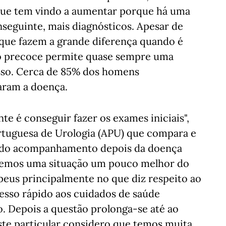
que tem vindo a aumentar porque há uma
nseguinte, mais diagnósticos. Apesar de
 que fazem a grande diferença quando é
ão precoce permite quase sempre uma
sso. Cerca de 85% dos homens
naram a doença.
te é conseguir fazer os exames iniciais",
ortuguesa de Urologia (APU) que compara e
a do acompanhamento depois da doença
e temos uma situação um pouco melhor do
eus principalmente no que diz respeito ao
esso rápido aos cuidados de saúde
. Depois a questão prolonga-se até ao
ste particular considero que temos muita