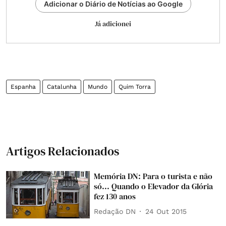
Adicionar o Diário de Notícias ao Google
Já adicionei
Espanha
Catalunha
Mundo
Quim Torra
Artigos Relacionados
Memória DN: Para o turista e não
só... Quando o Elevador da Glória
fez 130 anos
Redação DN
24 Out 2015