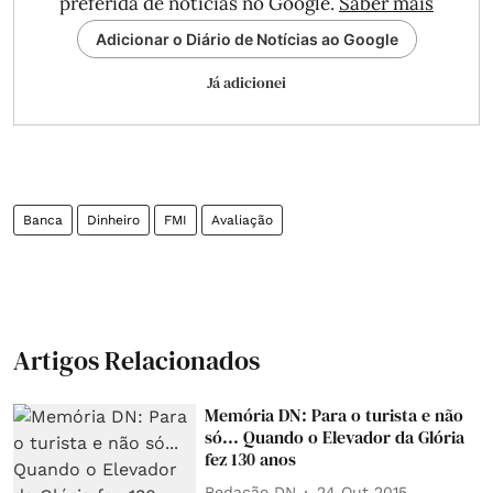
preferida de notícias no Google.
Saber mais
Adicionar o Diário de Notícias ao Google
Já adicionei
Banca
Dinheiro
FMI
Avaliação
Artigos Relacionados
Memória DN: Para o turista e não
só... Quando o Elevador da Glória
fez 130 anos
Redação DN
24 Out 2015