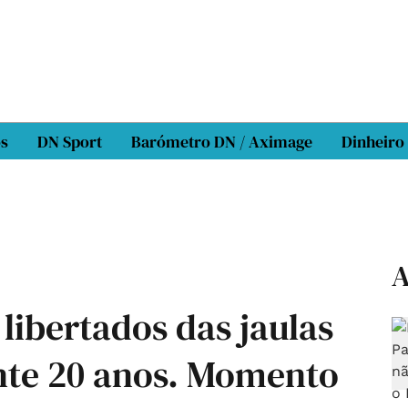
os
DN Sport
Barómetro DN / Aximage
Dinheiro
A
libertados das jaulas
nte 20 anos. Momento