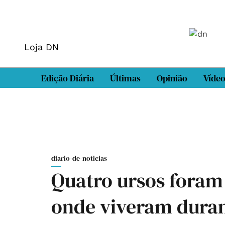
Loja DN
Edição Diária
Últimas
Opinião
Víde
diario-de-noticias
Quatro ursos foram 
onde viveram dura