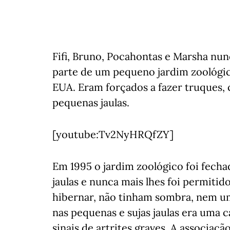
Fifi, Bruno, Pocahontas e Marsha nun
parte de um pequeno jardim zoológico
EUA. Eram forçados a fazer truques,
pequenas jaulas.
[youtube:Tv2NyHRQfZY]
Em 1995 o jardim zoológico foi fech
jaulas e nunca mais lhes foi permitid
hibernar, não tinham sombra, nem um 
nas pequenas e sujas jaulas era uma c
sinais de artrites graves. A associaç