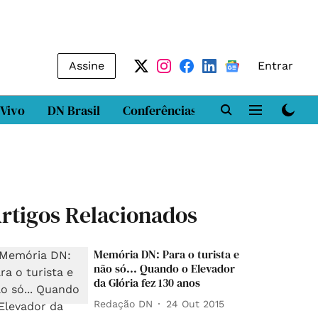
Assine
Entrar
 Vivo
DN Brasil
Conferências
DN LAB
Class
rtigos Relacionados
Memória DN: Para o turista e
não só... Quando o Elevador
da Glória fez 130 anos
Redação DN
24 Out 2015