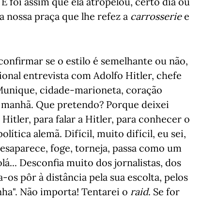
 E foi assim que ela atropelou, certo dia ou
a nossa praça que lhe refez a
carrosserie
e
confirmar se o estilo é semelhante ou não,
cional entrevista com Adolfo Hitler, chefe
 Munique, cidade-marioneta, coração
da manhã. Que pretendo? Porque deixei
 Hitler, para falar a Hitler, para conhecer o
ítica alemã. Difícil, muito difícil, eu sei,
desaparece, foge, torneja, passa como um
olá... Desconfia muito dos jornalistas, dos
-os pôr à distância pela sua escolta, pelos
ha". Não importa! Tentarei o
raid
. Se for