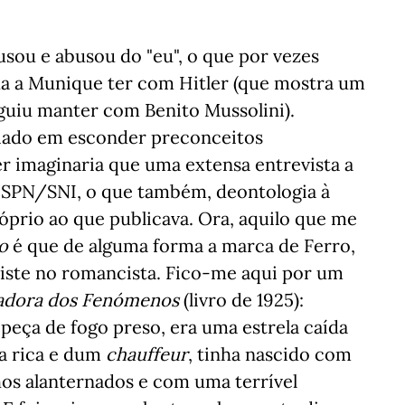
 usou e abusou do "eu", o que por vezes
ida a Munique ter com Hitler (que mostra um
uiu manter com Benito Mussolini).
ado em esconder preconceitos
r imaginaria que uma extensa entrevista a
o SPN/SNI, o que também, deontologia à
óprio ao que publicava. Ora, aquilo que me
ão
é que de alguma forma a marca de Ferro,
existe no romancista. Fico-me aqui por um
dora dos Fenómenos
(livro de 1925):
peça de fogo preso, era uma estrela caída
ra rica e dum
chauffeur
, tinha nascido com
os alanternados e com uma terrível