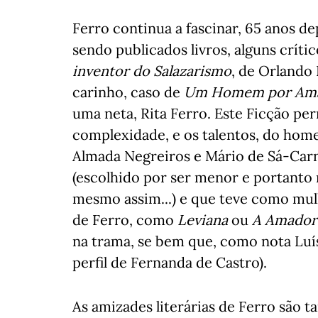
Ferro continua a fascinar, 65 anos d
sendo publicados livros, alguns críti
inventor do Salazarismo
, de Orlando
carinho, caso de
Um Homem por Am
uma neta, Rita Ferro. Este Ficção pe
complexidade, e os talentos, do ho
Almada Negreiros e Mário de Sá-Carne
(escolhido por ser menor e portanto
mesmo assim...) e que teve como mul
de Ferro, como
Leviana
ou
A Amador
na trama, se bem que, como nota Luís
perfil de Fernanda de Castro).
As amizades literárias de Ferro são t