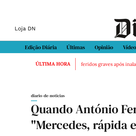
Loja DN
Edição Diária
Últimas
Opinião
Víde
ÚLTIMA HORA
rado morto em Sintra
Três feridos graves após inalação 
diario-de-noticias
Quando António Fe
"Mercedes, rápida 