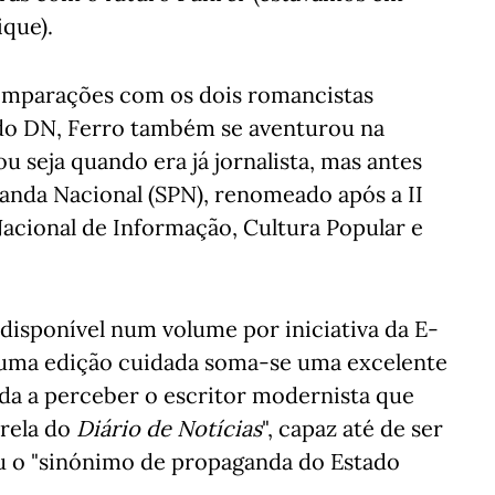
ique).
comparações com os dois romancistas
 do DN, Ferro também se aventurou na
ou seja quando era já jornalista, mas antes
anda Nacional (SPN), renomeado após a II
cional de Informação, Cultura Popular e
 disponível num volume por iniciativa da E-
a uma edição cuidada soma-se uma excelente
uda a perceber o escritor modernista que
trela do
Diário de Notícias
", capaz até de ser
u o "sinónimo de propaganda do Estado