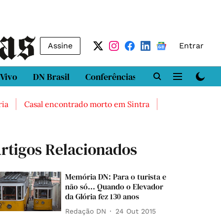
Assine
Entrar
 Vivo
DN Brasil
Conferências
DN LAB
Class
Casal encontrado morto em Sintra
Três feridos graves 
rtigos Relacionados
Memória DN: Para o turista e
não só... Quando o Elevador
da Glória fez 130 anos
Redação DN
24 Out 2015