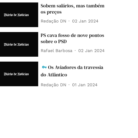
Sobem salários, mas também
os preços
Redação DN
02 Jan 2024
PS cava fosso de nove pontos
sobre o PSD
Rafael Barbosa
02 Jan 2024
Os Aviadores da travessia
do Atlântico
Redação DN
01 Jan 2024