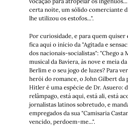
vocação para atropelar os ingénuos...
certa noite, um sólido comerciante d
lhe utilizou os estofos...".
Por curiosidade, e para quem quiser 
fica aqui o início da "Agitada e sensa
dos nacionais-socialistas": "Chego a
musical da Baviera, às nove e meia 
Berlim e o seu jogo de luzes? Para ver
herói do romance, o John Gilbert da pol
Hitler é uma espécie de Dr. Asuero: 
relâmpago, está aqui, está ali, está ac
jornalistas latinos sobretudo, e manda
empregados da sua "Camisaria Castan
vencido, perdoem-me...".