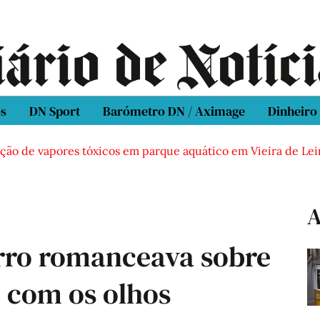
os
DN Sport
Barómetro DN / Aximage
Dinheiro
de vapores tóxicos em parque aquático em Vieira de Leiria
A
rro romanceava sobre
e com os olhos