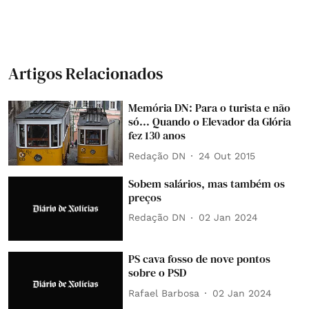
Artigos Relacionados
Memória DN: Para o turista e não
só... Quando o Elevador da Glória
fez 130 anos
Redação DN
24 Out 2015
Sobem salários, mas também os
preços
Redação DN
02 Jan 2024
PS cava fosso de nove pontos
sobre o PSD
Rafael Barbosa
02 Jan 2024