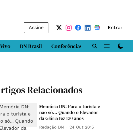
Assine
Entrar
 Vivo
DN Brasil
Conferências
DN LAB
Class
rtigos Relacionados
Memória DN: Para o turista e
não só... Quando o Elevador
da Glória fez 130 anos
Redação DN
24 Out 2015