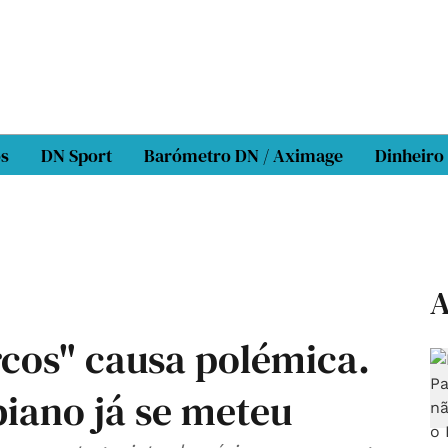
os
DN Sport
Barómetro DN / Aximage
Dinheiro
A
rcos" causa polémica.
iano já se meteu