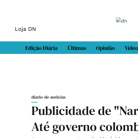
Loja DN
Edição Diária
Últimas
Opinião
Víde
diario-de-noticias
Publicidade de "Na
Até governo colomb