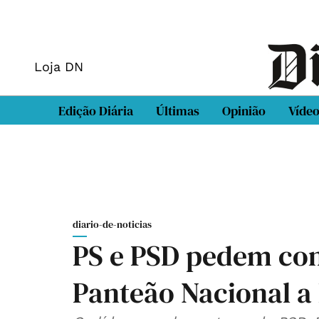
Loja DN
Edição Diária
Últimas
Opinião
Víde
diario-de-noticias
PS e PSD pedem con
Panteão Nacional a