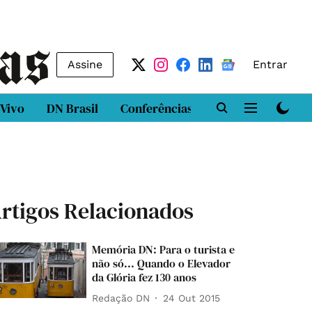
Assine
Entrar
 Vivo
DN Brasil
Conferências
DN LAB
Class
rtigos Relacionados
Memória DN: Para o turista e
não só... Quando o Elevador
da Glória fez 130 anos
Redação DN
24 Out 2015