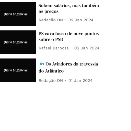
Sobem salários, mas também
os preços
Redação DN
02 Jan 2024
PS cava fosso de nove pontos
sobre o PSD
Rafael Barbosa
02 Jan 2024
Os Aviadores da travessia
do Atlântico
Redação DN
01 Jan 2024