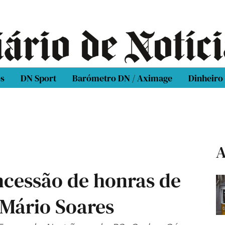
os
DN Sport
Barómetro DN / Aximage
Dinheiro
A
cessão de honras de
 Mário Soares