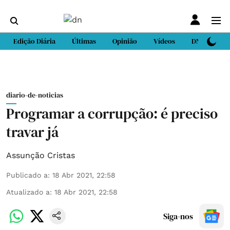
Edição Diária
Últimas
Opinião
Vídeos
DN Sport
diario-de-noticias
Programar a corrupção: é preciso
travar já
Assunção Cristas
Publicado a
:
18 Abr 2021, 22:58
Atualizado a
:
18 Abr 2021, 22:58
Siga-nos