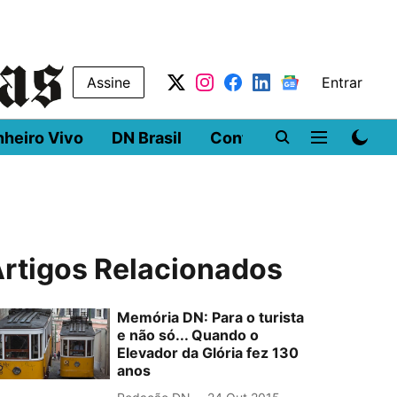
Assine
Entrar
nheiro Vivo
DN Brasil
Conferências
DN LA
rtigos Relacionados
Memória DN: Para o turista
e não só... Quando o
Elevador da Glória fez 130
anos