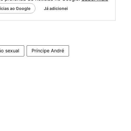
tícias ao Google
Já adicionei
ão sexual
Príncipe André