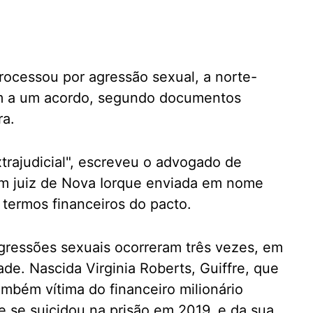
rocessou por agressão sexual, a norte-
am a um acordo, segundo documentos
ra.
rajudicial", escreveu o advogado de
 um juiz de Nova Iorque enviada em nome
 termos financeiros do pacto.
gressões sexuais ocorreram três vezes, em
de. Nascida Virginia Roberts, Guiffre, que
também vítima do financeiro milionário
e se suicidou na prisão em 2019, e da sua