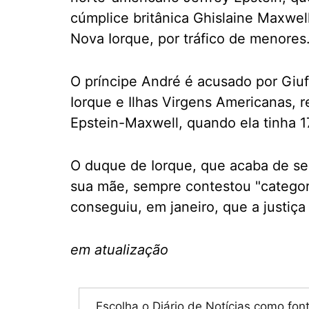
cúmplice britânica Ghislaine Maxwe
Nova Iorque, por tráfico de menores
O príncipe André é acusado por Giu
Iorque e Ilhas Virgens Americanas, 
Epstein-Maxwell, quando ela tinha 1
O duque de Iorque, que acaba de ser 
sua mãe, sempre contestou "catego
conseguiu, em janeiro, que a justiç
em atualização
Escolha o Diário de Notícias como fon