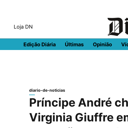
Loja DN
Edição Diária
Últimas
Opinião
Ví
diario-de-noticias
Príncipe André c
Virginia Giuffre 