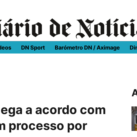
deos
DN Sport
Barómetro DN / Aximage
Di
A
hega a acordo com
em processo por