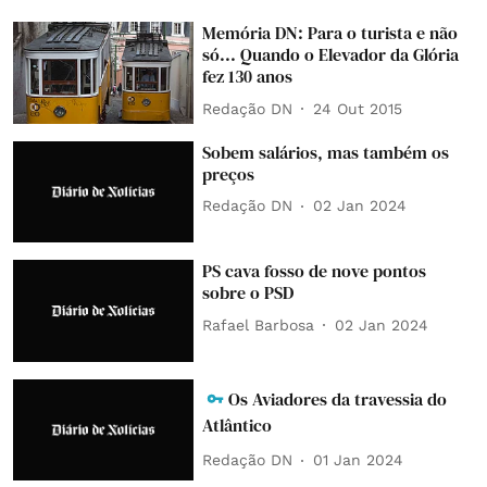
Memória DN: Para o turista e não
só... Quando o Elevador da Glória
fez 130 anos
Redação DN
24 Out 2015
Sobem salários, mas também os
preços
Redação DN
02 Jan 2024
PS cava fosso de nove pontos
sobre o PSD
Rafael Barbosa
02 Jan 2024
Os Aviadores da travessia do
Atlântico
Redação DN
01 Jan 2024