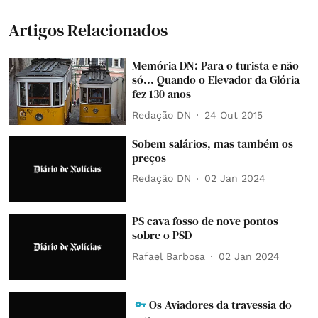
Artigos Relacionados
Memória DN: Para o turista e não
só... Quando o Elevador da Glória
fez 130 anos
Redação DN
24 Out 2015
Sobem salários, mas também os
preços
Redação DN
02 Jan 2024
PS cava fosso de nove pontos
sobre o PSD
Rafael Barbosa
02 Jan 2024
Os Aviadores da travessia do