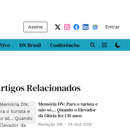
Assine
Entrar
 Vivo
DN Brasil
Conferências
DN LAB
Class
rtigos Relacionados
Memória DN: Para o turista e
não só... Quando o Elevador
da Glória fez 130 anos
Redação DN
24 Out 2015