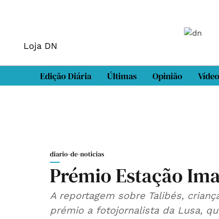
Loja DN
Edição Diária
Últimas
Opinião
Víde
diario-de-noticias
Prémio Estação Im
A reportagem sobre Talibés, crianç
prémio a fotojornalista da Lusa, q