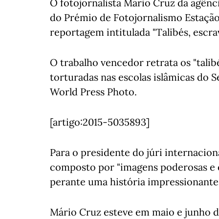
O fotojornalista Mário Cruz da agênc
do Prémio de Fotojornalismo Estaçã
reportagem intitulada "Talibés, esc
O trabalho vencedor retrata os "talibé
torturadas nas escolas islâmicas do S
World Press Photo.
[artigo:2015-5035893]
Para o presidente do júri internacion
composto por "imagens poderosas e 
perante uma história impressionante"
Mário Cruz esteve em maio e junho de