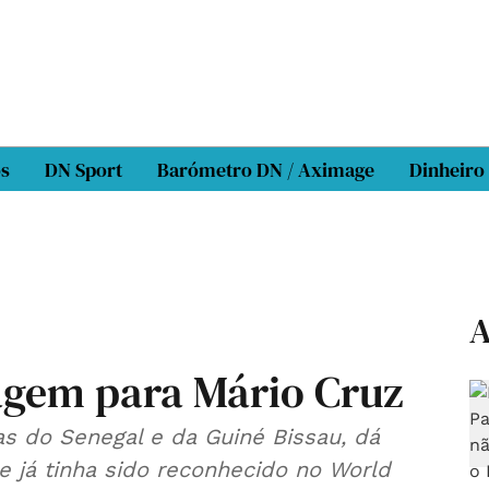
os
DN Sport
Barómetro DN / Aximage
Dinheiro
A
agem para Mário Cruz
as do Senegal e da Guiné Bissau, dá
ue já tinha sido reconhecido no World