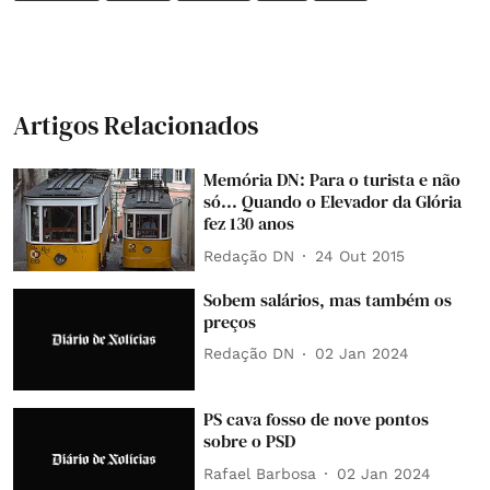
Artigos Relacionados
Memória DN: Para o turista e não
só... Quando o Elevador da Glória
fez 130 anos
Redação DN
24 Out 2015
Sobem salários, mas também os
preços
Redação DN
02 Jan 2024
PS cava fosso de nove pontos
sobre o PSD
Rafael Barbosa
02 Jan 2024