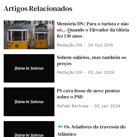
Artigos Relacionados
Memória DN: Para o turista e não
só... Quando o Elevador da Glória
fez 130 anos
Redação DN
24 Out 2015
Sobem salários, mas também os
preços
Redação DN
02 Jan 2024
PS cava fosso de nove pontos
sobre o PSD
Rafael Barbosa
02 Jan 2024
Os Aviadores da travessia do
Atlântico