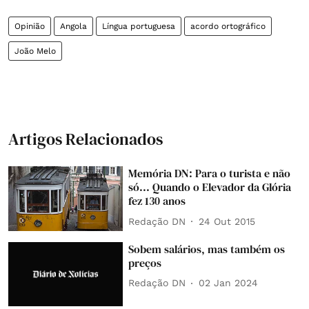
Opinião
Angola
Língua portuguesa
acordo ortográfico
João Melo
Artigos Relacionados
Memória DN: Para o turista e não
só... Quando o Elevador da Glória
fez 130 anos
Redação DN
24 Out 2015
Sobem salários, mas também os
preços
Redação DN
02 Jan 2024