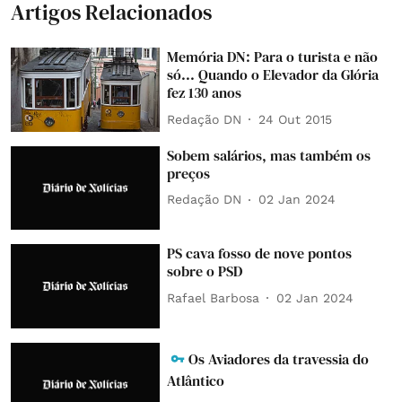
Artigos Relacionados
Memória DN: Para o turista e não
só... Quando o Elevador da Glória
fez 130 anos
Redação DN
24 Out 2015
Sobem salários, mas também os
preços
Redação DN
02 Jan 2024
PS cava fosso de nove pontos
sobre o PSD
Rafael Barbosa
02 Jan 2024
Os Aviadores da travessia do
Atlântico