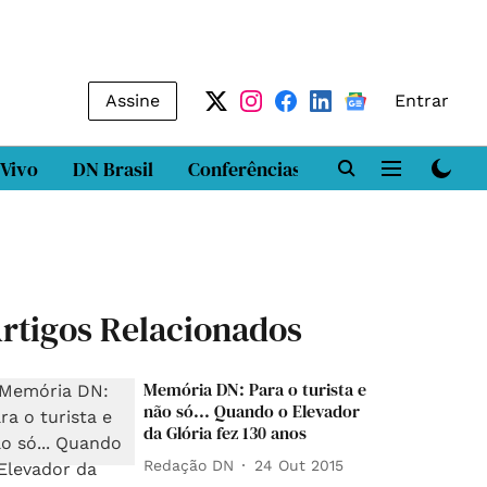
Assine
Entrar
 Vivo
DN Brasil
Conferências
DN LAB
Class
rtigos Relacionados
Memória DN: Para o turista e
não só... Quando o Elevador
da Glória fez 130 anos
Redação DN
24 Out 2015