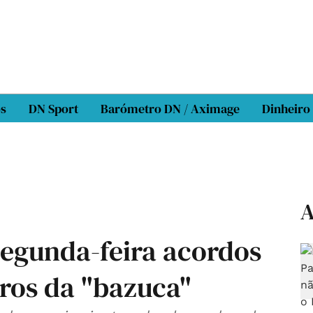
os
DN Sport
Barómetro DN / Aximage
Dinheiro
A
segunda-feira acordos
iros da "bazuca"