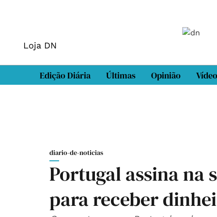
Loja DN
Edição Diária
Últimas
Opinião
Víde
diario-de-noticias
Portugal assina na 
para receber dinhe