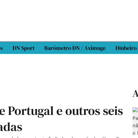
os
DN Sport
Barómetro DN / Aximage
Dinheiro
A
e Portugal e outros seis
iadas