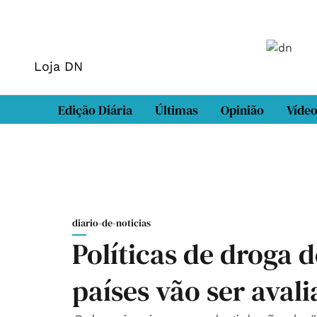
Loja DN
Edição Diária
Últimas
Opinião
Víde
diario-de-noticias
Políticas de droga d
países vão ser aval