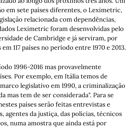
lizado ao longo dos próximos três anos. Um
ão em sete países diferentes, o Leximetric,
legislação relacionada com dependências,
dados Leximetric foram desenvolvidas pelo
ersidade de Cambridge e já serviram, por
s em 117 países no período entre 1970 e 2013.
ríodo 1996-2016 mas provavelmente
ses. Por exemplo, em Itália temos de
arco legislativo em 1990, a criminalização
da mas tem de ser considerada". Para se
nestes países serão feitas entrevistas e
, agentes da justiça, das polícias, técnicos
tros, numa amostra que ainda está por