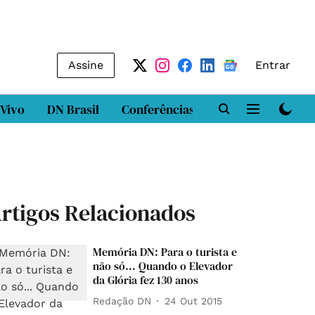
Assine
Entrar
 Vivo
DN Brasil
Conferências
DN LAB
Class
rtigos Relacionados
Memória DN: Para o turista e
não só... Quando o Elevador
da Glória fez 130 anos
Redação DN
24 Out 2015