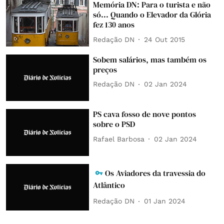
Memória DN: Para o turista e não
só... Quando o Elevador da Glória
fez 130 anos
Redação DN
24 Out 2015
Sobem salários, mas também os
preços
Redação DN
02 Jan 2024
PS cava fosso de nove pontos
sobre o PSD
Rafael Barbosa
02 Jan 2024
Os Aviadores da travessia do
Atlântico
Redação DN
01 Jan 2024