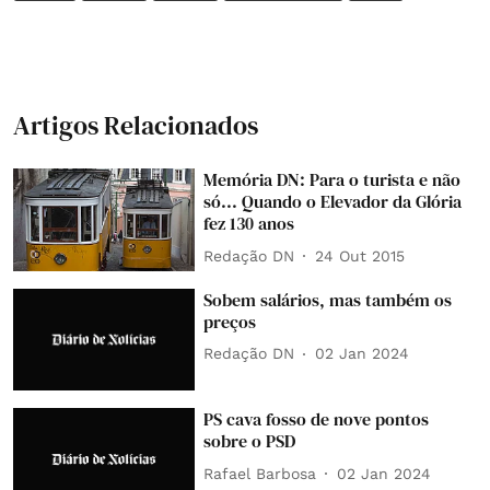
Artigos Relacionados
Memória DN: Para o turista e não
só... Quando o Elevador da Glória
fez 130 anos
Redação DN
24 Out 2015
Sobem salários, mas também os
preços
Redação DN
02 Jan 2024
PS cava fosso de nove pontos
sobre o PSD
Rafael Barbosa
02 Jan 2024