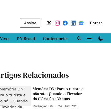
Assine
Entrar
 Vivo
DN Brasil
Conferências
DN LAB
Class
rtigos Relacionados
Memória DN: Para o turista e
não só... Quando o Elevador
da Glória fez 130 anos
Redação DN
24 Out 2015