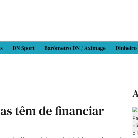
os
DN Sport
Barómetro DN / Aximage
Dinheiro
A
as têm de financiar