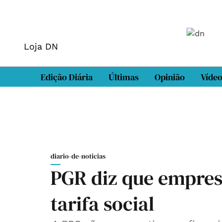
Loja DN
Edição Diária
Últimas
Opinião
Víde
diario-de-noticias
PGR diz que empres
tarifa social