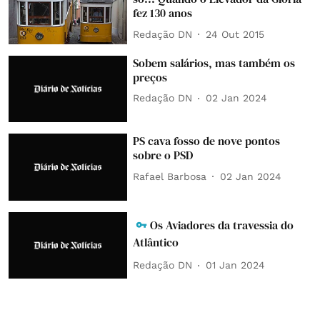
fez 130 anos
Redação DN
24 Out 2015
Sobem salários, mas também os
preços
Redação DN
02 Jan 2024
PS cava fosso de nove pontos
sobre o PSD
Rafael Barbosa
02 Jan 2024
Os Aviadores da travessia do
Atlântico
Redação DN
01 Jan 2024