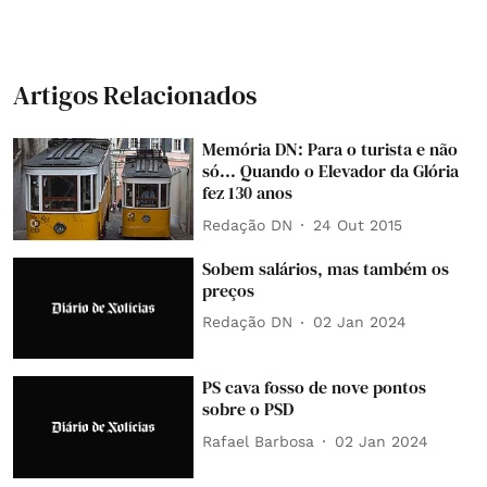
Artigos Relacionados
Memória DN: Para o turista e não
só... Quando o Elevador da Glória
fez 130 anos
Redação DN
24 Out 2015
Sobem salários, mas também os
preços
Redação DN
02 Jan 2024
PS cava fosso de nove pontos
sobre o PSD
Rafael Barbosa
02 Jan 2024