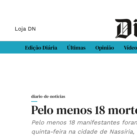
Loja DN
Edição Diária
Últimas
Opinião
Víde
diario-de-noticias
Pelo menos 18 morto
Pelo menos 18 manifestantes foram
quinta-feira na cidade de Nassíria,