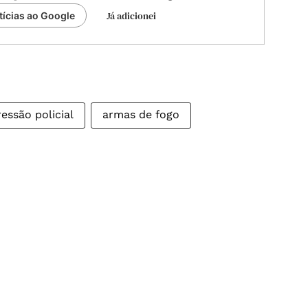
Já adicionei
tícias ao Google
essão policial
armas de fogo