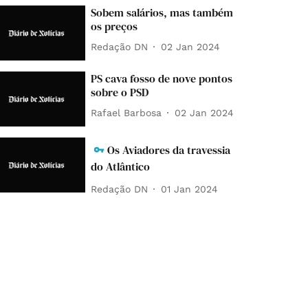
Sobem salários, mas também
os preços
Redação DN
02 Jan 2024
PS cava fosso de nove pontos
sobre o PSD
Rafael Barbosa
02 Jan 2024
Os Aviadores da travessia
do Atlântico
Redação DN
01 Jan 2024