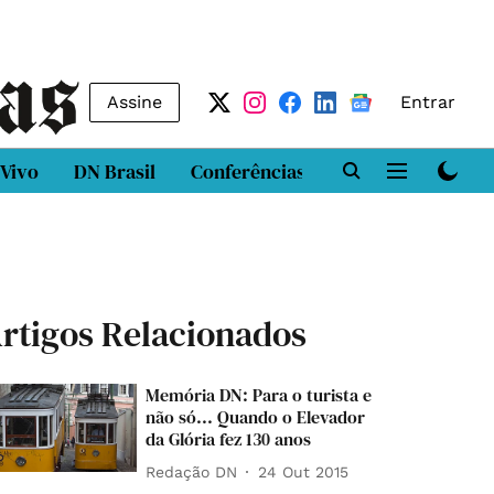
Assine
Entrar
 Vivo
DN Brasil
Conferências
DN LAB
Class
rtigos Relacionados
Memória DN: Para o turista e
não só... Quando o Elevador
da Glória fez 130 anos
Redação DN
24 Out 2015