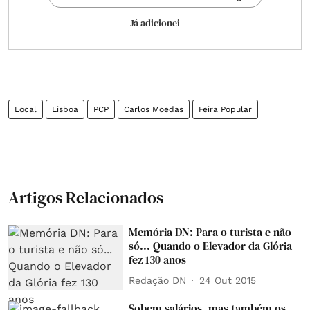
Já adicionei
Local
Lisboa
PCP
Carlos Moedas
Feira Popular
Artigos Relacionados
Memória DN: Para o turista e não
só... Quando o Elevador da Glória
fez 130 anos
Redação DN
24 Out 2015
Sobem salários, mas também os