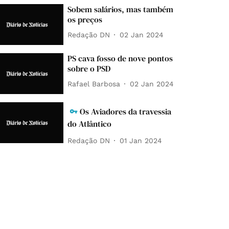
Sobem salários, mas também
os preços
Redação DN
02 Jan 2024
PS cava fosso de nove pontos
sobre o PSD
Rafael Barbosa
02 Jan 2024
Os Aviadores da travessia
do Atlântico
Redação DN
01 Jan 2024