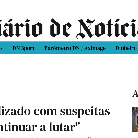
os
DN Sport
Barómetro DN / Aximage
Dinheiro
A
lizado com suspeitas
ntinuar a lutar"