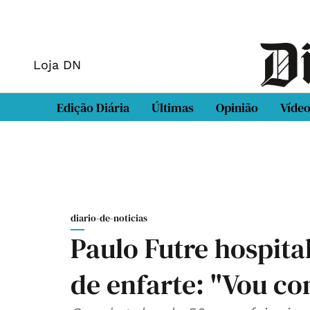
Loja DN
Edição Diária
Últimas
Opinião
Víde
diario-de-noticias
Paulo Futre hospita
de enfarte: "Vou co