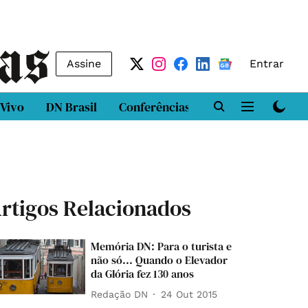
Assine
Entrar
 Vivo
DN Brasil
Conferências
DN LAB
Class
rtigos Relacionados
Memória DN: Para o turista e
não só... Quando o Elevador
da Glória fez 130 anos
Redação DN
24 Out 2015