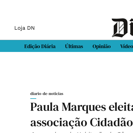
Loja DN
Edição Diária
Últimas
Opinião
Víde
diario-de-noticias
Paula Marques eleit
associação Cidadão