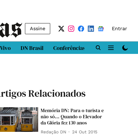
Assine
Entrar
 Vivo
DN Brasil
Conferências
DN LAB
Class
rtigos Relacionados
Memória DN: Para o turista e
não só... Quando o Elevador
da Glória fez 130 anos
Redação DN
24 Out 2015