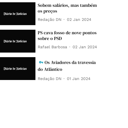
Sobem salários, mas também
os preços
Redação DN
02 Jan 2024
PS cava fosso de nove pontos
sobre o PSD
Rafael Barbosa
02 Jan 2024
Os Aviadores da travessia
do Atlântico
Redação DN
01 Jan 2024