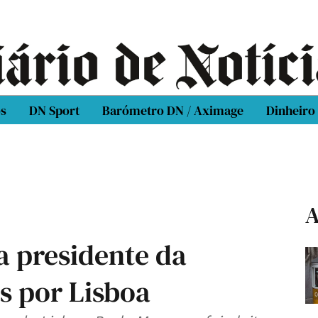
os
DN Sport
Barómetro DN / Aximage
Dinheiro
A
a presidente da
s por Lisboa