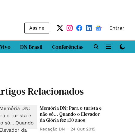
Assine
Entrar
 Vivo
DN Brasil
Conferências
DN LAB
Class
rtigos Relacionados
Memória DN: Para o turista e
não só... Quando o Elevador
da Glória fez 130 anos
Redação DN
24 Out 2015