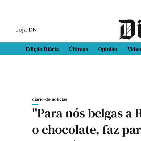
Loja DN
Edição Diária
Últimas
Opinião
Víde
diario-de-noticias
"Para nós belgas a 
o chocolate, faz pa