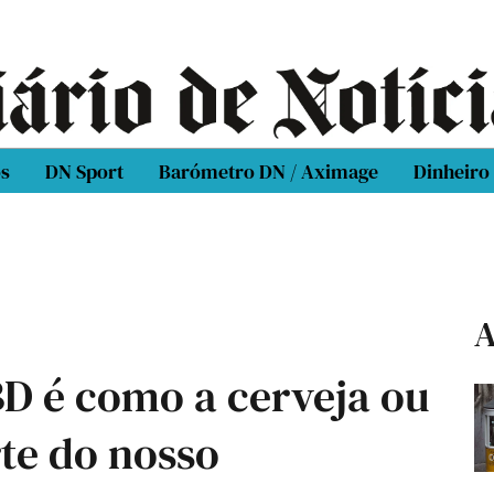
os
DN Sport
Barómetro DN / Aximage
Dinheiro
A
BD é como a cerveja ou
rte do nosso