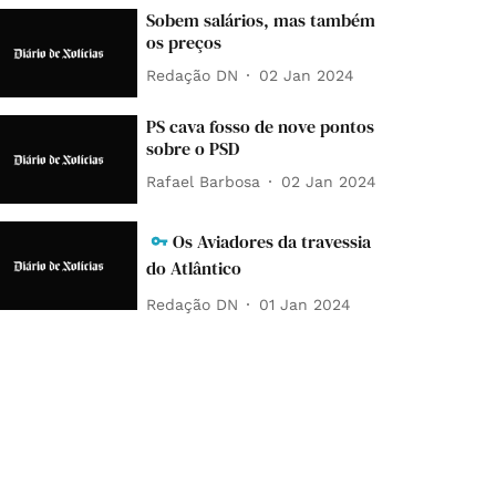
Sobem salários, mas também
os preços
Redação DN
02 Jan 2024
PS cava fosso de nove pontos
sobre o PSD
Rafael Barbosa
02 Jan 2024
Os Aviadores da travessia
do Atlântico
Redação DN
01 Jan 2024