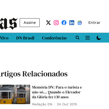
Assine
Entrar
 Vivo
DN Brasil
Conferências
DN LAB
Class
rtigos Relacionados
Memória DN: Para o turista e
não só... Quando o Elevador
da Glória fez 130 anos
Redação DN
24 Out 2015