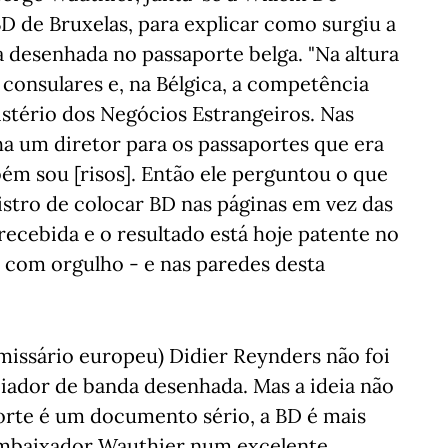
D de Bruxelas, para explicar como surgiu a
a desenhada no passaporte belga. "Na altura
 consulares e, na Bélgica, a competência
istério dos Negócios Estrangeiros. Nas
nha um diretor para os passaportes que era
m sou [risos]. Então ele perguntou o que
istro de colocar BD nas páginas em vez das
recebida e o resultado está hoje patente no
com orgulho - e nas paredes desta
missário europeu) Didier Reynders não foi
eciador de banda desenhada. Mas a ideia não
porte é um documento sério, a BD é mais
o embaixador Wauthier num excelente