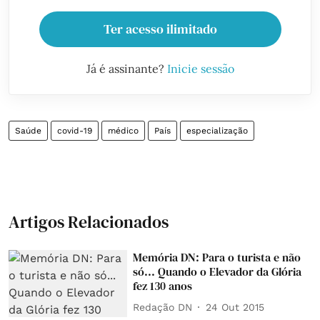
Ter acesso ilimitado
Já é assinante?
Inicie sessão
Saúde
covid-19
médico
País
especialização
Artigos Relacionados
Memória DN: Para o turista e não
só... Quando o Elevador da Glória
fez 130 anos
Redação DN
24 Out 2015