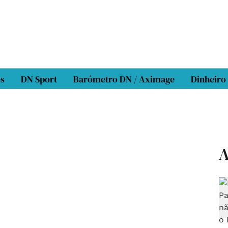
os
DN Sport
Barómetro DN / Aximage
Dinheiro
A