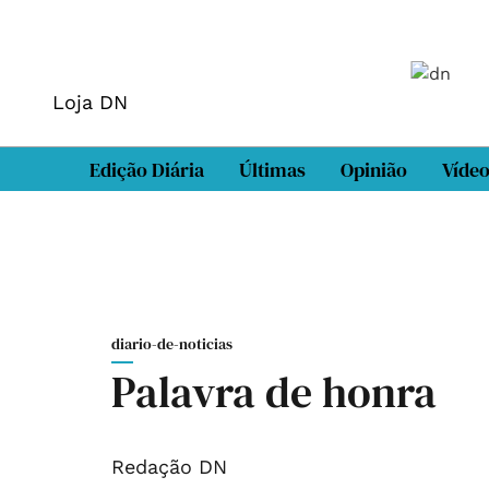
Loja DN
Edição Diária
Últimas
Opinião
Víde
diario-de-noticias
Palavra de honra
Redação DN