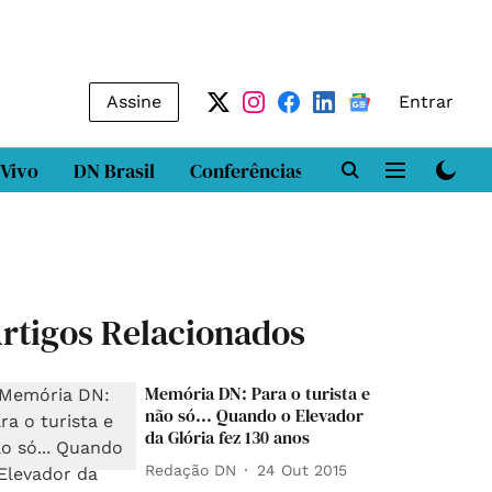
Assine
Entrar
 Vivo
DN Brasil
Conferências
DN LAB
Class
rtigos Relacionados
Memória DN: Para o turista e
não só... Quando o Elevador
da Glória fez 130 anos
Redação DN
24 Out 2015