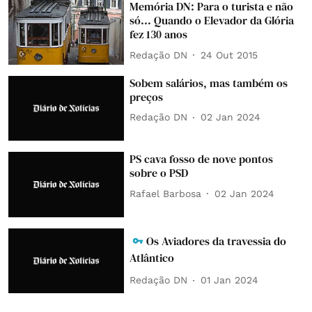
Memória DN: Para o turista e não
só... Quando o Elevador da Glória
fez 130 anos
Redação DN
24 Out 2015
Sobem salários, mas também os
preços
Redação DN
02 Jan 2024
PS cava fosso de nove pontos
sobre o PSD
Rafael Barbosa
02 Jan 2024
Os Aviadores da travessia do
Atlântico
Redação DN
01 Jan 2024