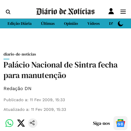
Edição Diária
Últimas
Opinião
Vídeos
DN Sport
diario-de-noticias
Palácio Nacional de Sintra fecha
para manutenção
Redação DN
Publicado a
:
11 Fev 2009, 15:33
Atualizado a
:
11 Fev 2009, 15:33
Siga-nos