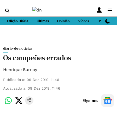
Edição Diária
Últimas
Opinião
Vídeos
DN Sport
diario-de-noticias
Os campeões errados
Henrique Burnay
Publicado a
:
09 Dez 2019, 11:46
Atualizado a
:
09 Dez 2019, 11:46
Siga-nos