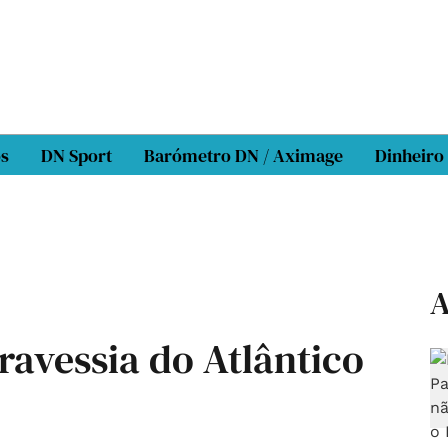
os
DN Sport
Barómetro DN / Aximage
Dinheiro
A
ravessia do Atlântico