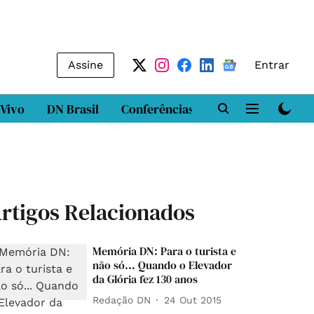
Assine
Entrar
 Vivo
DN Brasil
Conferências
DN LAB
Class
rtigos Relacionados
Memória DN: Para o turista e
não só... Quando o Elevador
da Glória fez 130 anos
Redação DN
24 Out 2015