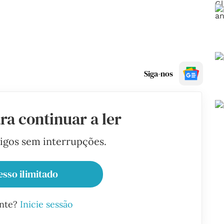
Siga-nos
ra continuar a ler
tigos sem interrupções.
esso ilimitado
ante?
Inicie sessão