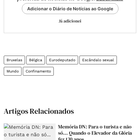
Adicionar o Diário de Notícias ao Google
Já adicionei
Bruxelas
Bélgica
Eurodeputado
Escândalo sexual
Mundo
Confinamento
Artigos Relacionados
Memória DN: Para o turista e não
só... Quando o Elevador da Glória
fez 130 anos