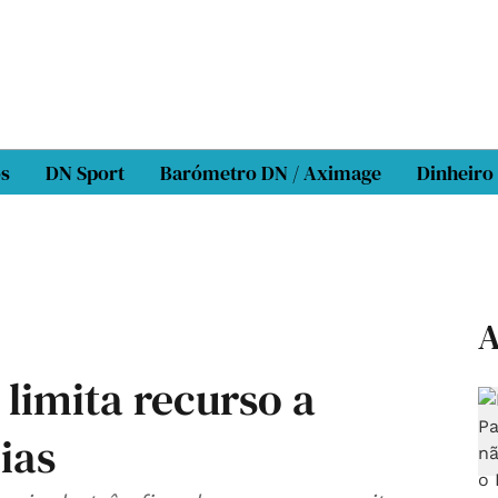
os
DN Sport
Barómetro DN / Aximage
Dinheiro
A
limita recurso a
ias