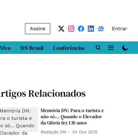
Assine
Entrar
 Vivo
DN Brasil
Conferências
DN LAB
Class
rtigos Relacionados
Memória DN: Para o turista e
não só... Quando o Elevador
da Glória fez 130 anos
Redação DN
24 Out 2015