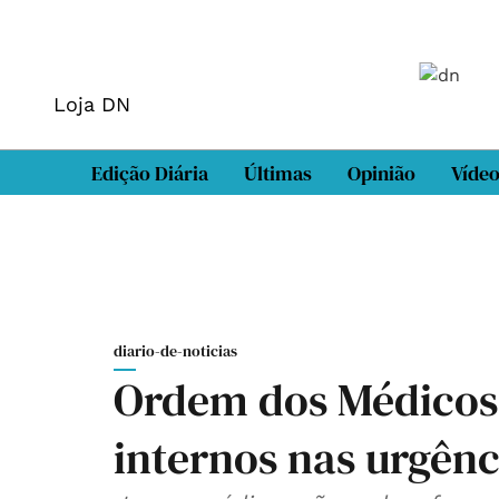
Loja DN
Edição Diária
Últimas
Opinião
Víde
diario-de-noticias
Ordem dos Médicos 
internos nas urgênc