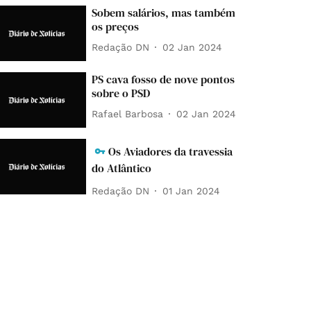
Sobem salários, mas também
os preços
Redação DN
02 Jan 2024
PS cava fosso de nove pontos
sobre o PSD
Rafael Barbosa
02 Jan 2024
Os Aviadores da travessia
do Atlântico
Redação DN
01 Jan 2024