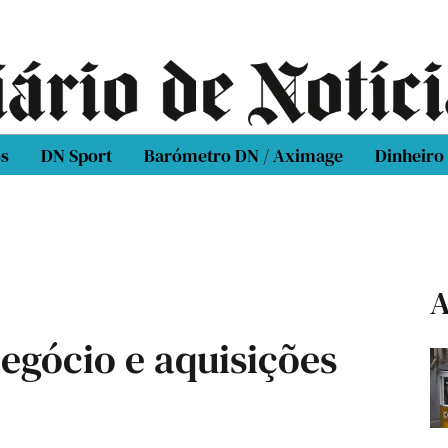
os
DN Sport
Barómetro DN / Aximage
Dinheiro
A
egócio e aquisições