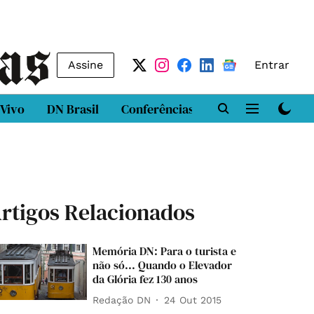
Assine
Entrar
 Vivo
DN Brasil
Conferências
DN LAB
Class
rtigos Relacionados
Memória DN: Para o turista e
não só... Quando o Elevador
da Glória fez 130 anos
Redação DN
24 Out 2015