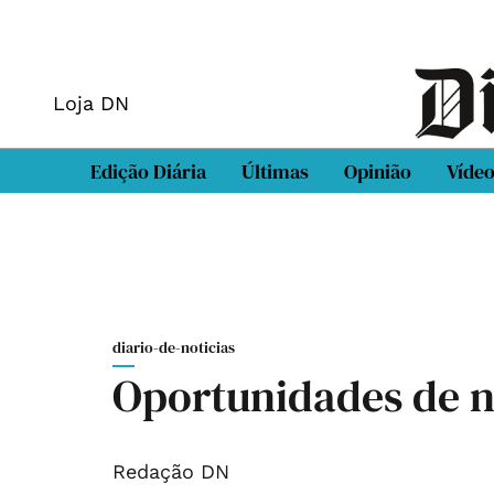
Loja DN
Edição Diária
Últimas
Opinião
Víde
diario-de-noticias
Oportunidades de n
Redação DN