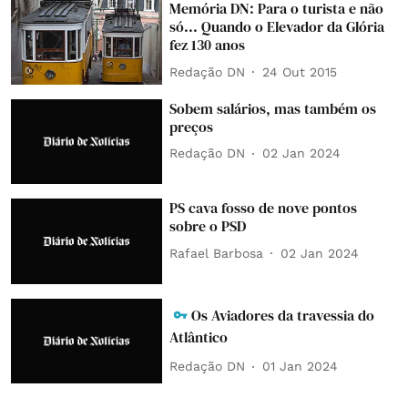
Memória DN: Para o turista e não
só... Quando o Elevador da Glória
fez 130 anos
Redação DN
24 Out 2015
Sobem salários, mas também os
preços
Redação DN
02 Jan 2024
PS cava fosso de nove pontos
sobre o PSD
Rafael Barbosa
02 Jan 2024
Os Aviadores da travessia do
Atlântico
Redação DN
01 Jan 2024