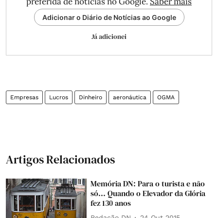
preferida de notícias no Google.
Saber mais
Adicionar o Diário de Notícias ao Google
Já adicionei
Empresas
Lucros
Dinheiro
aeronáutica
OGMA
Artigos Relacionados
Memória DN: Para o turista e não
só... Quando o Elevador da Glória
fez 130 anos
Redação DN
24 Out 2015