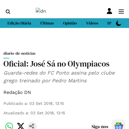
Edição Diária
Últimas
Opinião
Vídeos
DN Sport
diario-de-noticias
Oficial: José Sá no Olympiacos
Guarda-redes do FC Porto assina pelo clube
grego treinado por Pedro Martins
Redação DN
Publicado a
:
03 Set 2018, 13:15
Atualizado a
:
03 Set 2018, 13:15
Siga-nos